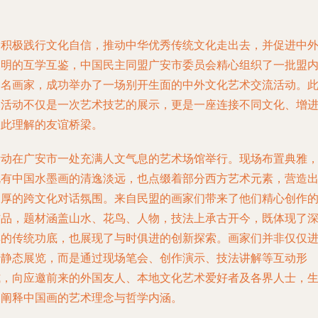
为积极践行文化自信，推动中华优秀传统文化走出去，并促进中
文明的互学互鉴，中国民主同盟广安市委员会精心组织了一批盟
知名画家，成功举办了一场别开生面的中外文化艺术交流活动。
次活动不仅是一次艺术技艺的展示，更是一座连接不同文化、增
彼此理解的友谊桥梁。
活动在广安市一处充满人文气息的艺术场馆举行。现场布置典雅
既有中国水墨画的清逸淡远，也点缀着部分西方艺术元素，营造
浓厚的跨文化对话氛围。来自民盟的画家们带来了他们精心创作
作品，题材涵盖山水、花鸟、人物，技法上承古开今，既体现了
厚的传统功底，也展现了与时俱进的创新探索。画家们并非仅仅
行静态展览，而是通过现场笔会、创作演示、技法讲解等互动形
式，向应邀前来的外国友人、本地文化艺术爱好者及各界人士，
动阐释中国画的艺术理念与哲学内涵。