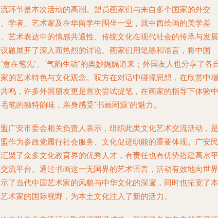
交流环节是本次活动的高潮。盟员画家们与来自多个国家的外交
官、学者、艺术家及在华留学生围坐一堂，就中西绘画的美学差
异、艺术表达中的情感共通性、传统文化在现代社会的传承与发
等议题展开了深入而热烈的讨论。画家们用笔墨和语言，将中国
“意在笔先”、“气韵生动”的奥妙娓娓道来；外国友人也分享了各
国家的艺术特色与文化观念。双方在对话中碰撞思想，在欣赏中
进共鸣，许多外国朋友更是首次尝试提笔，在画家的指导下体验
国毛笔的独特韵味，亲身感受“书画同源”的魅力。
民盟广安市委会相关负责人表示，组织此类文化艺术交流活动，
民盟作为参政党履行社会服务、文化促进职能的重要体现。广安
盟汇聚了众多文化教育界的优秀人才，有责任也有优势搭建高水
的交流平台。通过书画这一无国界的艺术语言，活动有效地向世
展示了当代中国艺术家的风貌与中华文化的深邃，同时也拓宽了
地艺术家的国际视野，为本土文化注入了新的活力。