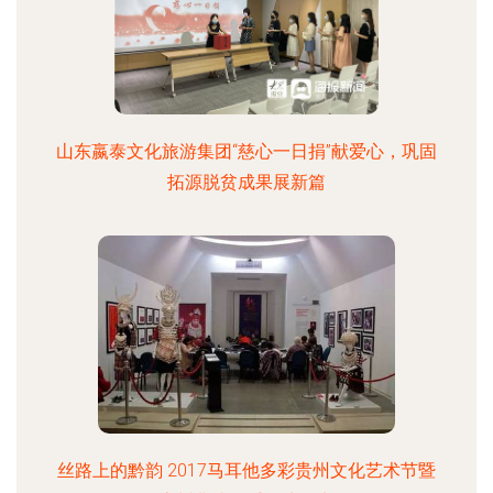
山东嬴泰文化旅游集团“慈心一日捐”献爱心，巩固
拓源脱贫成果展新篇
丝路上的黔韵 2017马耳他多彩贵州文化艺术节暨