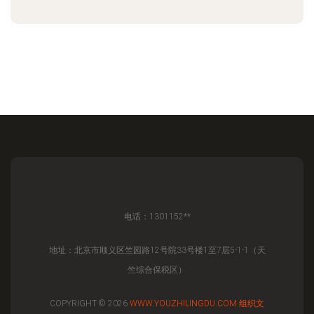
电话：1301152**
地址：北京市顺义区竺园路12号院33号楼1至7层5-1-1（天
竺综合保税区）
COPYRIGHT © 2026
WWW.YOUZHILINGDU.COM
组织文